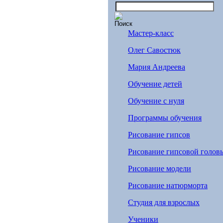
Mастер-класс
Oлег Савостюк
Мария Андреева
Обучение детей
Обучение с нуля
Программы обучения
Рисование гипсов
Рисование гипсовой голов
Рисование модели
Рисование натюрморта
Студия для взрослых
Ученики