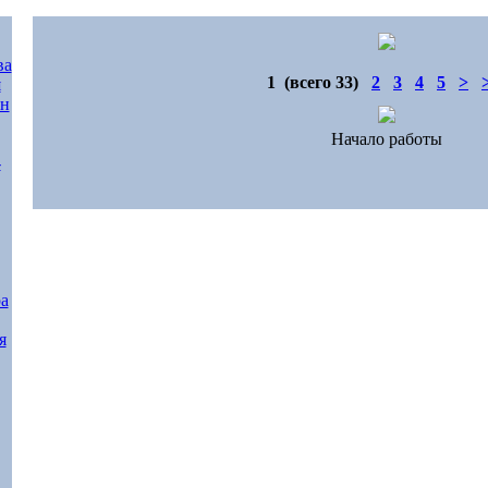
1
(всего 33)
2
3
4
5
>
Начало работы