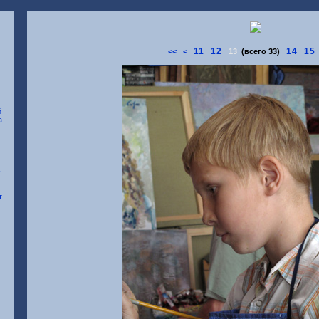
11
12
14
15
<<
<
13
(всего 33)