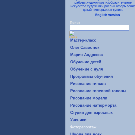
English version
Поиск
Mастер-класс
Oлег Савостюк
Мария Андреева
Обучение детей
Обучение с нуля
Программы обучения
Рисование гипсов
Рисование гипсовой головы
Рисование модели
Рисование натюрморта
Студия для взрослых
Ученики
Фоторепортаж
Школа для всех