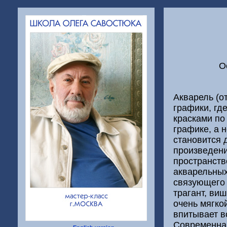
О
Акварель (о
графики, гд
красками по
графике, а 
становится 
произведени
пространств
акварельных
связующего 
трагант, ви
очень мягко
впитывает в
Современная