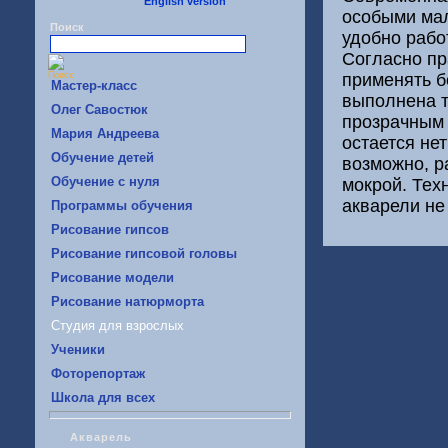
English version
особыми мал
Поиск
удобно рабо
Согласно пр
применять б
Mастер-класс
выполнена 
Oлег Савостюк
прозрачным 
Мария Андреева
остается не
Обучение детей
возможно, ра
Обучение с нуля
мокрой. Тех
акварели не
Программы обучения
Рисование гипсов
Рисование гипсовой головы
Рисование модели
Рисование натюрморта
Студия для взрослых
Ученики
Фоторепортаж
Школа для всех
Акварель