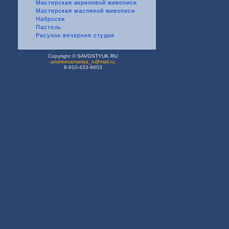
Мастерская акриловой живописи
Мастерская масляной живописи
Наброски
Пастель
Рисунок вечерняя студия
Copyright ©
SAVOSTYUK.RU
andreevamariya_n@mail.ru
8-910-433-8603