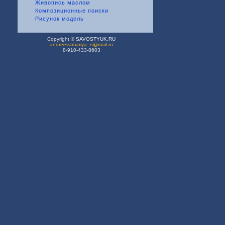
Живопись маслом
Композиционные поиски
Рисунок модель
Copyright ©
SAVOSTYUK.RU
andreevamariya_n@mail.ru
8-910-433-8603