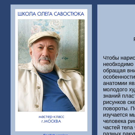
Чтобы нарис
необходимо 
обращая вни
особенности
анатомии яв
молодого ху
знаний плас
рисунков ск
повороты. П
изучается м
человека ри
частей тела
разных раку