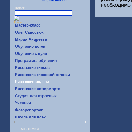
English version
необходимо 
Поиск
Mастер-класс
Oлег Савостюк
Мария Андреева
Обучение детей
Обучение с нуля
Программы обучения
Рисование гипсов
Рисование гипсовой головы
Рисование модели
Рисование натюрморта
Студия для взрослых
Ученики
Фоторепортаж
Школа для всех
Анатомия