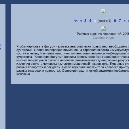
3
4
6
7
<<
<
5
(всего 9)
>
Рисунок верхних конечностей. 200
Саяпина Надя
Чтобы нарисовать фигуру человека анатомически правильно, необходимо и
сухожилий. Особенно обращая внимание на строение скелета и мускулатур
костей и мышц. Изучение пластической анатомии является необходимым у
художника. Рисование фигуры человека невозможно без знаний пластичес
множество рисунков скелета человека, внимательно изучая разные ракурс
изучения скелета человека изучается мышечный покров тела. Гипсовые сл
разных поворотах и ракурсах. После изучения частей тела человека прист
разных ракурсах и поворотах. Освоение пластической анатомии необходи
человека.