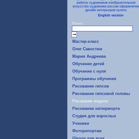
English version
Поиск
Mастер-класс
Oлег Савостюк
Мария Андреева
Обучение детей
Обучение с нуля
Программы обучения
Рисование гипсов
Рисование гипсовой головы
Рисование модели
Рисование натюрморта
Студия для взрослых
Ученики
Фоторепортаж
Школа для всех