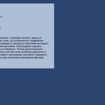
>>
5
зучить строение скелета, мышц и
ы тела, на особенности соединения
словием в процессе обучения молодого
кой анатомии. Необходимо сделать
ы и повороты. После досконального
епки частей тела человека рисуются в
упаем к рисованию гипсового Экорше в
мо для успешного рисования фигуры